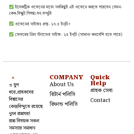
ইলেকট্রিক ওভেনের মতো সবকিছুই এই ওভেনে করতে পারবেন যেমন-
কেক,বিস্কুট,পিজ্জা,বন,তন্দুরি
ওভেনের সাইজঃ প্রস্থ- ১৭.৫ ইন্চি+
ভেতরের গ্রিল স্ট্যান্ডের সাইজ- ১৫ ইন্চি (সামান্য কমবেশি হতে পারে)
COMPANY
Quick
Help
About Us
৩ যুগ
গ্রাহক সেবা
ধরে,গ্রাহকদের
রিটার্ন পলিসি
বিশ্বাসের
Contact
রিফান্ড পলিসি
কেন্দ্রবিন্দুতে রয়েছে
নুফা রান্নাঘর!
রান্না বিষয়ক সকল
সমস্যার সমাধান