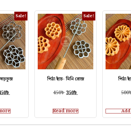
Sale!
Sale!
চ-ষড়ভূজ
পিঠা ছাঁচ- মিনি রোজ
পিঠা ছ
450
৳
450
৳
350
৳
500
more
Read more
Add 