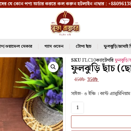
ের যে কোন পণ্য অর্ডার করতে কল করুন হটলাইন নাম্বার :
+8809613
ণ/ওয়াফেল মেকার
গ্যাস ওভেন
⁠টোপা ছাঁচ
ফুলঝুড়ি/জামাই প
SKU
FLC10
ক্যাটেগরি
ফুলঝুড়ি/
ফুলঝুড়ি ছাঁচ 
450
৳
350
৳
সাইজ- ৩ ইঞ্চি । কাস্ট এ‍্যালুমিনিয়াম 