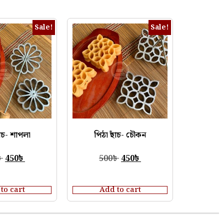
Sale!
Sale!
াঁচ- শাপলা
পিঠা ছাঁচ- চৌকন
৳
450
৳
500
৳
450
৳
to cart
Add to cart