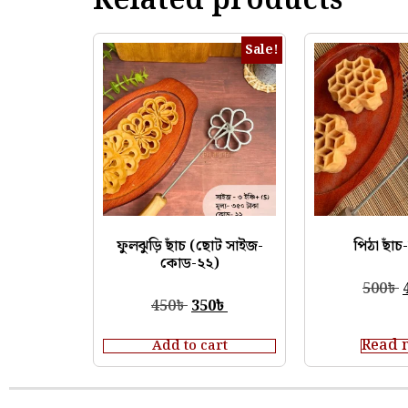
Related products
Sale!
ফুলঝুড়ি ছাঁচ (ছোট সাইজ-
পিঠা ছাঁ
কোড-২২)
500
৳
450
৳
350
৳
Read 
Add to cart