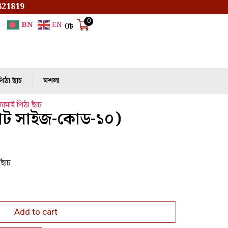
821819
0
BN
EN
0
৳
িঠা ছাঁচ
মশলা
জামাই পিঠা ছাঁচ
(ছোট সাইজ-কোড-১০)
ছাঁচ
Add to cart