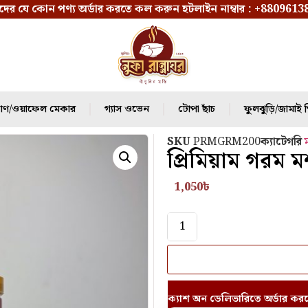
ের যে কোন পণ্য অর্ডার করতে কল করুন হটলাইন নাম্বার :
+8809613
ণ/ওয়াফেল মেকার
গ্যাস ওভেন
⁠টোপা ছাঁচ
ফুলঝুড়ি/জামাই প
SKU
PRMGRM200
ক্যাটেগরি
প্রিমিয়াম গরম ম
1,050
৳
ক্যাশ অন ডেলিভারিতে অর্ডার কর