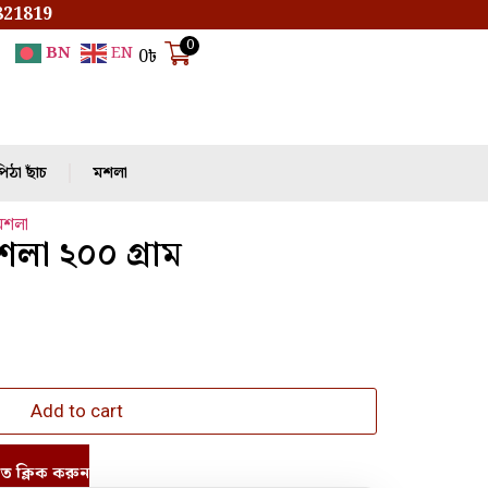
821819
0
BN
EN
0
৳
িঠা ছাঁচ
মশলা
মশলা
শলা ২০০ গ্রাম
Add to cart
তে ক্লিক করুন