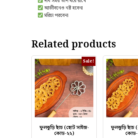
দীর্ঘ সময় তাপ ধরে রাখে
আজীবনেও নষ্ট হবেনা
মরিচা পরবেনা
Related products
Sale!
ফুলঝুড়ি ছাঁচ (ছোট সাইজ-
ফুলঝুড়ি ছাঁচ
কোড-২২)
কোড-