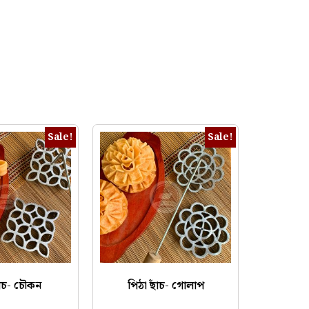
Sale!
Sale!
াঁচ- চৌকন
পিঠা ছাঁচ- গোলাপ