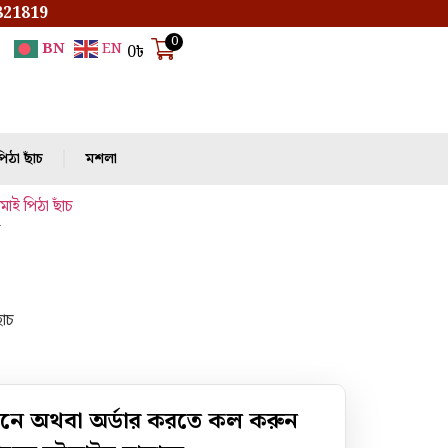
821819
0
BN
EN
0
৳
িঠা ছাঁচ
মশলা
মাই পিঠা ছাঁচ
াঁচ
নে অথবা অর্ডার করতে কল করুন