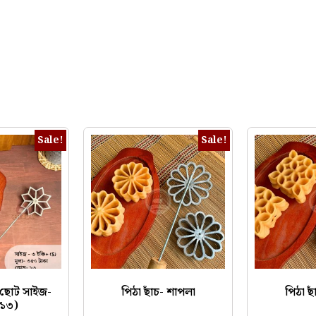
Sale!
Sale!
 (ছোট সাইজ-
পিঠা ছাঁচ- শাপলা
পিঠা ছ
১৩)