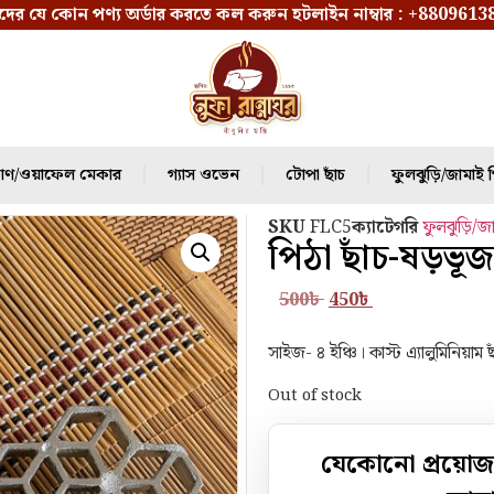
ের যে কোন পণ্য অর্ডার করতে কল করুন হটলাইন নাম্বার :
+8809613
ণ/ওয়াফেল মেকার
গ্যাস ওভেন
⁠টোপা ছাঁচ
ফুলঝুড়ি/জামাই প
SKU
FLC5
ক্যাটেগরি
ফুলঝুড়ি/জা
পিঠা ছাঁচ-ষড়ভূজ
500
৳
450
৳
সাইজ- ৪ ইঞ্চি। কাস্ট এ‍্যালুমিনিয়াম ছ
Out of stock
যেকোনো প্রয়োজ