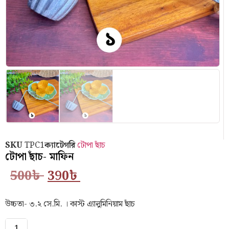
SKU
TPC1
ক্যাটেগরি
⁠টোপা ছাঁচ
টোপা ছাঁচ- মাফিন
500
৳
390
৳
উচ্চতা- ৩.২ সে.মি. । কাস্ট এ‍্যালুমিনিয়াম ছাঁচ