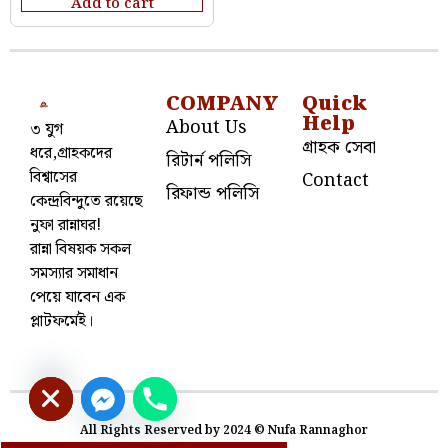
Add to cart
COMPANY
Quick
Help
About Us
৩ যুগ
গ্রাহক সেবা
ধরে,গ্রাহকদের
রিটার্ন পলিসি
বিশ্বাসের
Contact
রিফান্ড পলিসি
কেন্দ্রবিন্দুতে রয়েছে
নুফা রান্নাঘর!
রান্না বিষয়ক সকল
সমস্যার সমাধান
পেয়ে যাবেন এক
প্লাটফর্মেই।
e chaty
All Rights Reserved by 2024 © Nufa Rannaghor