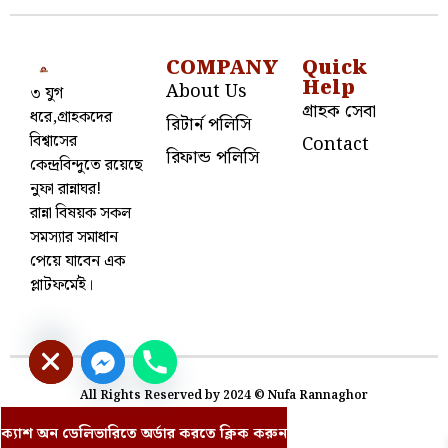
COMPANY
Quick
Help
About Us
৩ যুগ
গ্রাহক সেবা
ধরে,গ্রাহকদের
রিটার্ন পলিসি
বিশ্বাসের
Contact
রিফান্ড পলিসি
কেন্দ্রবিন্দুতে রয়েছে
নুফা রান্নাঘর!
রান্না বিষয়ক সকল
সমস্যার সমাধান
পেয়ে যাবেন এক
প্লাটফর্মেই।
e chaty
All Rights Reserved by 2024 © Nufa Rannaghor
ক্যাশ অন ডেলিভারিতে অর্ডার করতে ক্লিক করুন